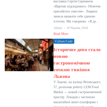
виставки Сергія Серневича
«Вартові підсвідомого. Обличчя
призабутих смислів». Людина
звикла вважати себе єдиною
істотою. Ми говоримо: «Я ду...
Admin
19 Червня, 2026
Read More
Culture Code
Історичне депо стало
новою
гастрономічною
точкою тяжіння
Львова
У Львові, на вулиці Вітовського,
57, розпочав роботу LEM Food
Market — новий гастрономічний
простір. Локація є частиною
масштабної івент-платформи і