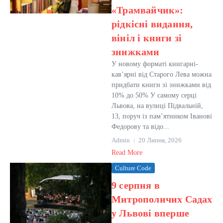
«Трамвайчик»:
рідкісні видання,
вініл і книги зі
знижками
У новому форматі книгарні-
кав’ярні від Старого Лева можна
придбати книги зі знижками від
10% до 50% У самому серці
Львова, на вулиці Підвальній,
13, поруч із пам’ятником Іванові
Федорову та відо...
Admin
20 Липня, 2026
Read More
Culture Code
9 серпня в
Митрополичих Садах
у Львові вперше