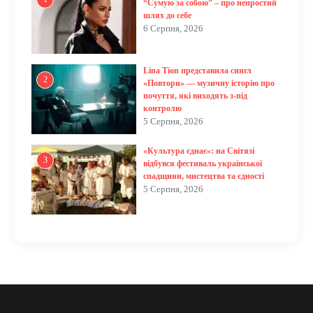
“Сумую за собою” – про непростий
шлях до себе
6 Серпня, 2026
Lina Tion представила сингл
2
«Повтори» — музичну історію про
почуття, які виходять з-під
контролю
5 Серпня, 2026
«Культура єднає»: на Світязі
3
відбувся фестиваль української
спадщини, мистецтва та єдності
5 Серпня, 2026