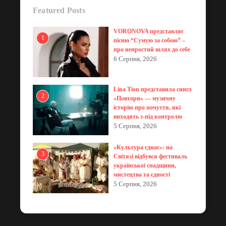
Featured Posts
VORONOVA представляє
1
пісню “Сумую за собою” –
про непростий шлях до себе
6 Серпня, 2026
Lina Tion представила сингл
2
«Повтори» — музичну
історію про почуття, які
виходять з-під контролю
5 Серпня, 2026
«Культура єднає»: на
3
Світязі відбувся фестиваль
української спадщини,
мистецтва та єдності
5 Серпня, 2026