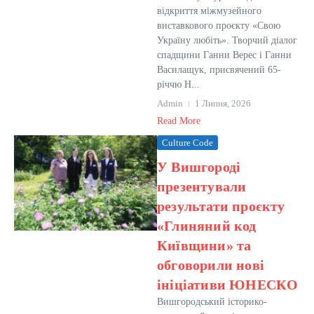
відкриття міжмузейного
виставкового проєкту «Свою
Україну любіть». Творчий діалог
спадщини Ганни Верес і Ганни
Василащук, присвячений 65-
річчю Н...
Admin
1 Липня, 2026
Read More
Culture Code
У Вишгороді
презентували
результати проєкту
«Глиняний код
Київщини» та
обговорили нові
ініціативи ЮНЕСКО
Вишгородський історико-