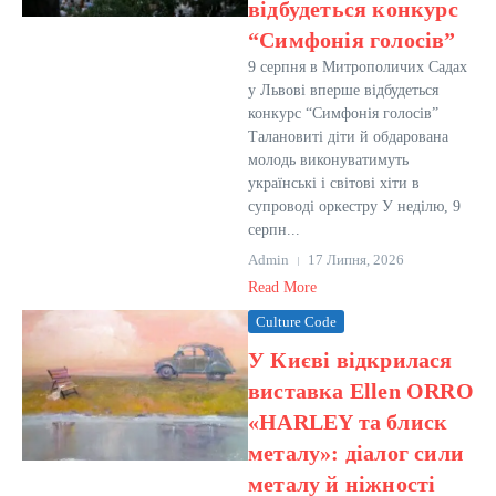
відбудеться конкурс
“Симфонія голосів”
9 серпня в Митрополичих Садах
у Львові вперше відбудеться
конкурс “Симфонія голосів”
Талановиті діти й обдарована
молодь виконуватимуть
українські і світові хіти в
супроводі оркестру У неділю, 9
серпн...
Admin
17 Липня, 2026
Read More
Culture Code
У Києві відкрилася
виставка Ellen ORRO
«HARLEY та блиск
металу»: діалог сили
металу й ніжності