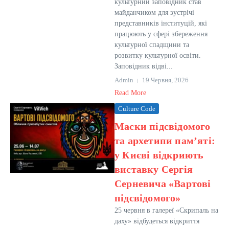
культурний заповідник став
майданчиком для зустрічі
представників інституцій, які
працюють у сфері збереження
культурної спадщини та
розвитку культурної освіти.
Заповідник відві...
Admin
19 Червня, 2026
Read More
Culture Code
Маски підсвідомого
та архетипи пам’яті:
у Києві відкриють
виставку Сергія
Серневича «Вартові
підсвідомого»
25 червня в галереї «Скрипаль на
даху» відбудеться відкриття