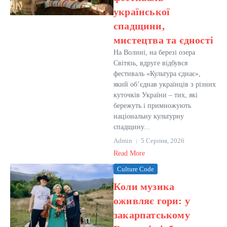
української
спадщини,
мистецтва та єдності
На Волині, на березі озера
Світязь, вдруге відбувся
фестиваль «Культура єднає»,
який об’єднав українців з різних
куточків України – тих, які
бережуть і примножують
національну культурну
спадщину...
Admin
5 Серпня, 2026
Read More
Culture Code
Коли музика
оживляє гори: у
закарпатському