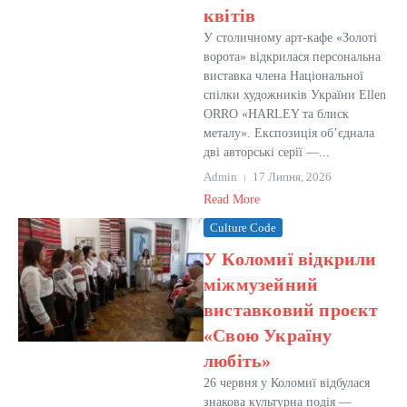
квітів
У столичному арт-кафе «Золоті
ворота» відкрилася персональна
виставка члена Національної
спілки художників України Ellen
ORRO «HARLEY та блиск
металу». Експозиція об’єднала
дві авторські серії —...
Admin
17 Липня, 2026
Read More
Culture Code
У Коломиї відкрили
міжмузейний
виставковий проєкт
«Свою Україну
любіть»
26 червня у Коломиї відбулася
знакова культурна подія —