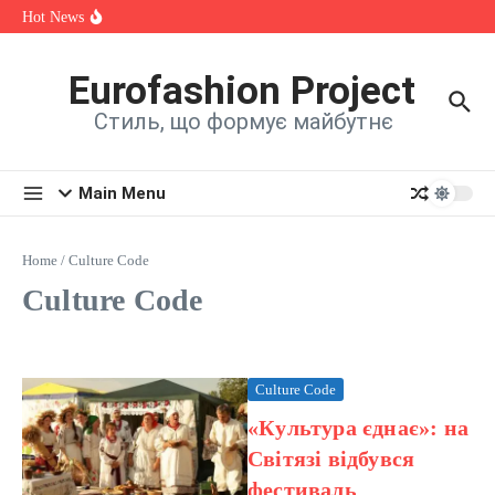
спадщини, мистецтва та єдності
Skip to content
Hot News
OKSANA VOYAGE зізналася, яка шокуюча історія надихнула
її на нову пісню
Alina Fanta Participated in the Cannes Fashion Week Runway
Show
Eurofashion Project
Знайомтеся: Марта Павлюк і її перший трек «UМАМА»
Стиль, що формує майбутнє
Main Menu
Home
/
Culture Code
Culture Code
Culture Code
«Культура єднає»: на
Світязі відбувся
фестиваль