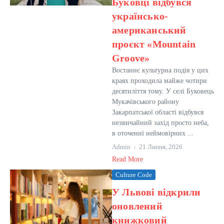
Буковці відбувся
українсько-
американський
проєкт «Mountain
Groove»
Востаннє культурна подія у цих
краях проходила майже чотири
десятиліття тому. У селі Буковець
Мукачівського району
Закарпатської області відбувся
незвичайний захід просто неба,
в оточенні неймовірних ...
Admin
21 Липня, 2026
Read More
Culture Code
У Львові відкрили
оновлений
книжковий