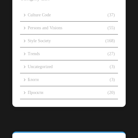
Culture Code
(37)
Persons and Visions
(55)
Style Society
(168)
Trends
(27)
Uncategorized
(3)
Блоги
(3)
Проєкти
(20)