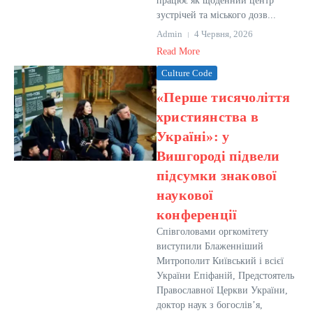
працює як щоденний центр
зустрічей та міського дозв...
Admin
4 Червня, 2026
Read More
Culture Code
«Перше тисячоліття
християнства в
Україні»: у
Вишгороді підвели
підсумки знакової
наукової
конференції
Співголовами оргкомітету
виступили Блаженніший
Митрополит Київський і всієї
України Епіфаній, Предстоятель
Православної Церкви України,
доктор наук з богослів’я,