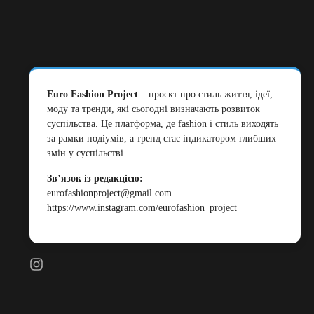
Euro Fashion Project
– проєкт про стиль життя, ідеї,
моду та тренди, які сьогодні визначають розвиток
суспільства. Це платформа, де fashion і стиль виходять
за рамки подіумів, а тренд стає індикатором глибших
змін у суспільстві.
Зв’язок із редакцією:
eurofashionproject@gmail.com
https://www.instagram.com/eurofashion_project