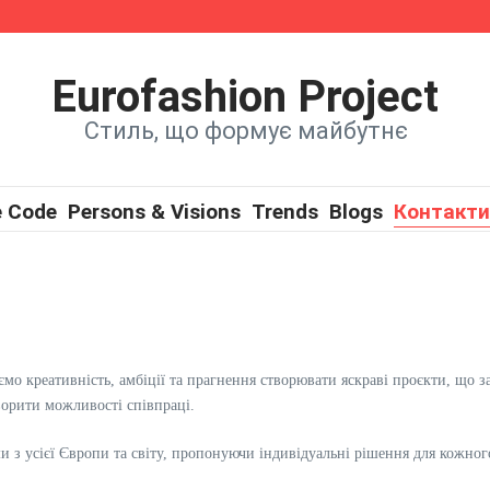
ї на нову пісню
w
Eurofashion Project
Стиль, що формує майбутнє
e Code
Persons & Visions
Trends
Blogs
Контакти
уємо креативність, амбіції та прагнення створювати яскраві проєкти, що 
ворити можливості співпраці.
 з усієї Європи та світу, пропонуючи індивідуальні рішення для кожног