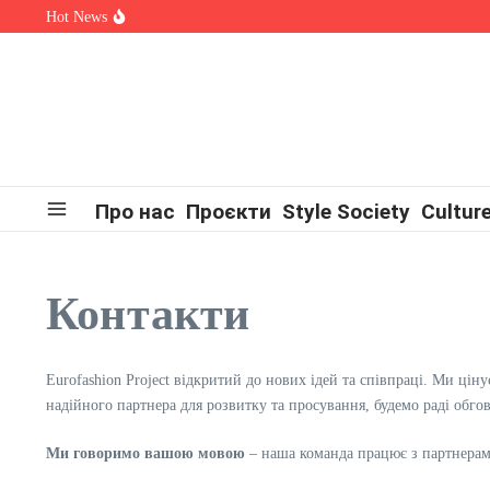
Skip to content
Hot News
OKSANA VOYAGE зізналася, яка шокуюча історія надихнула ї
Alina Fanta Participated in the Cannes Fashion Week Runway Sho
Знайомтеся: Марта Павлюк і її перший трек «UМАМА»
Про нас
Проєкти
Style Society
Cultur
Контакти
Eurofashion Project відкритий до нових ідей та співпраці. Ми цін
надійного партнера для розвитку та просування, будемо раді обго
Ми говоримо вашою мовою
– наша команда працює з партнерами