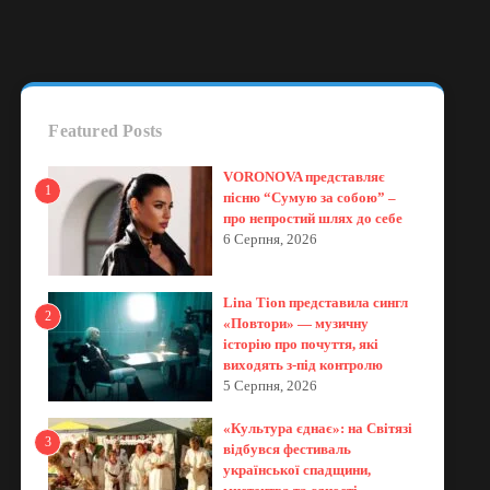
Featured Posts
VORONOVA представляє
1
пісню “Сумую за собою” –
про непростий шлях до себе
6 Серпня, 2026
Lina Tion представила сингл
2
«Повтори» — музичну
історію про почуття, які
виходять з-під контролю
5 Серпня, 2026
«Культура єднає»: на Світязі
3
відбувся фестиваль
української спадщини,