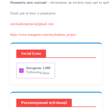
Напишіть нам сьогодні
– обговорімо, як втілити ваші ідеї та зро
Email для зв’язку із редакцією:
eurofashionproject@gmail.com
https://www.instagram.com/eurofashion_project
Social Icons
Instagram
1,000
Followers
Follow
Рекомендовані публікації