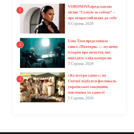
VORONOVA представляє
1
пісню “Сумую за собою” –
про непростий шлях до себе
6 Серпня, 2026
Lina Tion представила
2
сингл «Повтори» — музичну
історію про почуття, які
виходять з-під контролю
5 Серпня, 2026
«Культура єднає»: на
3
Світязі відбувся фестиваль
української спадщини,
мистецтва та єдності
5 Серпня, 2026