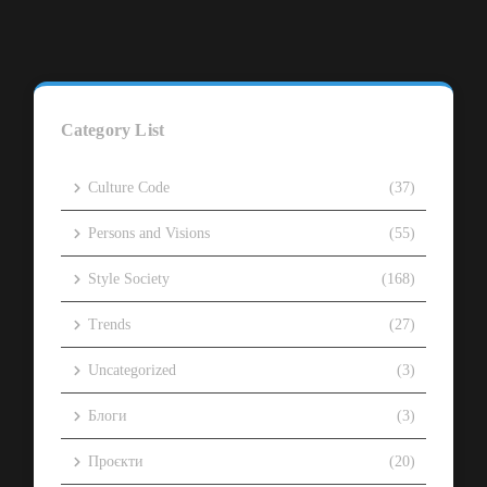
Category List
Culture Code
(37)
Persons and Visions
(55)
Style Society
(168)
Trends
(27)
Uncategorized
(3)
Блоги
(3)
Проєкти
(20)