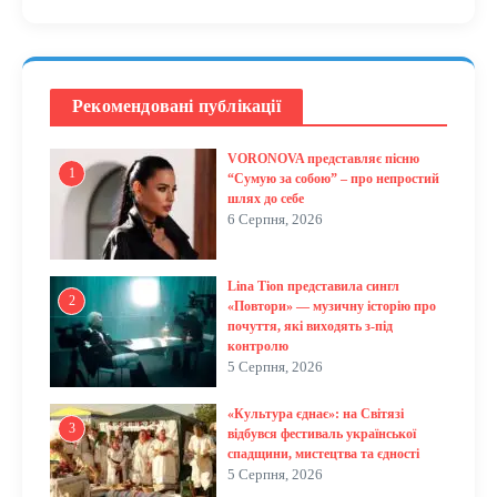
Рекомендовані публікації
VORONOVA представляє пісню
1
“Сумую за собою” – про непростий
шлях до себе
6 Серпня, 2026
Lina Tion представила сингл
2
«Повтори» — музичну історію про
почуття, які виходять з-під
контролю
5 Серпня, 2026
«Культура єднає»: на Світязі
3
відбувся фестиваль української
спадщини, мистецтва та єдності
5 Серпня, 2026