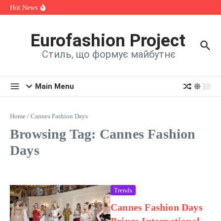
спадщини, мистецтва та єдності
Skip to content
Hot News
OKSANA VOYAGE зізналася, яка шокуюча історія надихнула
її на нову пісню
Alina Fanta Participated in the Cannes Fashion Week Runway
Show
Eurofashion Project
Знайомтеся: Марта Павлюк і її перший трек «UМАМА»
Стиль, що формує майбутнє
Main Menu
Home
/
Cannes Fashion Days
Browsing Tag: Cannes Fashion
Days
Trends
Cannes Fashion Days