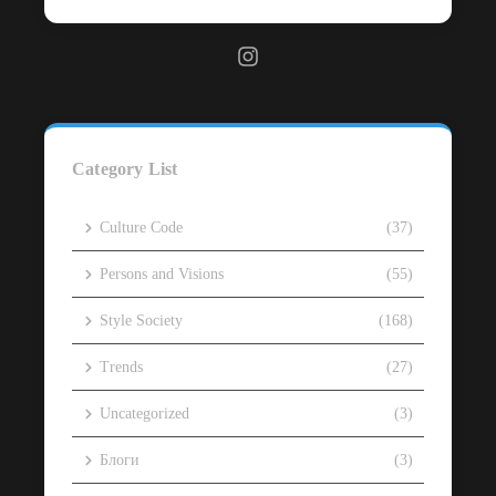
Category List
Culture Code
(37)
Persons and Visions
(55)
Style Society
(168)
Trends
(27)
Uncategorized
(3)
Блоги
(3)