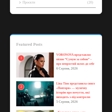
Проєкти
(20)
Featured Posts
VORONOVA представляє
1
пісню “Сумую за собою” –
про непростий шлях до себе
6 Серпня, 2026
Lina Tion представила сингл
2
«Повтори» — музичну
історію про почуття, які
виходять з-під контролю
5 Серпня, 2026