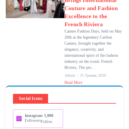
Brings International
Couture and Fashion
Excellence to the
French Riviera
Cannes Fashion Days, held on May
20th at the legendary Carlton
Cannes, brought together the
elegance, creativity, and
international spirit of the fashion
industry on the iconic French
Riviera. The pre...
Admin
31 Травня, 2026
Read More
Social Icons
Instagram
1,000
Followers
Follow