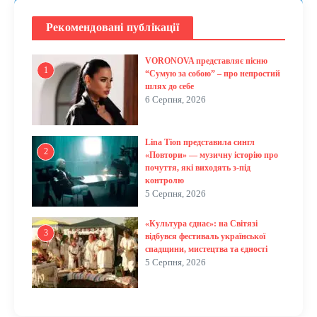
Рекомендовані публікації
VORONOVA представляє пісню
1
“Сумую за собою” – про непростий
шлях до себе
6 Серпня, 2026
Lina Tion представила сингл
2
«Повтори» — музичну історію про
почуття, які виходять з-під
контролю
5 Серпня, 2026
«Культура єднає»: на Світязі
3
відбувся фестиваль української
спадщини, мистецтва та єдності
5 Серпня, 2026