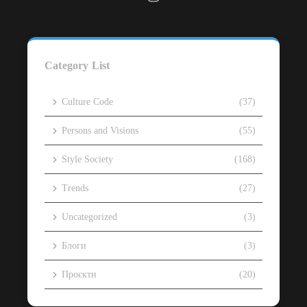
Category List
Culture Code
(37)
Persons and Visions
(55)
Style Society
(168)
Trends
(27)
Uncategorized
(3)
Блоги
(3)
Проєкти
(20)