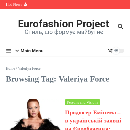
спадщини, мистецтва та єдності
Skip to content
Hot News
OKSANA VOYAGE зізналася, яка шокуюча історія надихнула
її на нову пісню
Alina Fanta Participated in the Cannes Fashion Week Runway
Show
Eurofashion Project
Знайомтеся: Марта Павлюк і її перший трек «UМАМА»
Стиль, що формує майбутнє
Main Menu
Home
/
Valeriya Force
Browsing Tag: Valeriya Force
Persons and Visions
Продюсер Емінема –
в українській заявці
на Євробачення: