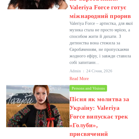
Valeriya Force готує
міжнародний прорив
Valeriya Force – артистка, для якої
музика стала не просто мрією, а
способом жити й дихати. З
дитинства вона стежила за
Євробаченням, не пропускаючи
жодного ефіру, і завжди ставила
собі запитанн...
Admin
24 Січня, 2026
Read More
Persons and Visions
Пісня як молитва за
Україну: Valeriya
Force випускає трек
«Голуби»,
присвячений