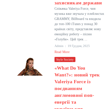
захисникам держави
Співачка Valeriya Force, чия
музика вже звучала у плейлистах
GRAMMY, Billboard та входила
до топ-100 iTunes у понад 30
країнах світу, представляє нову
емоційну роботу – пісню
«Голуби». Цей трек ...
Admin
19 Грудня, 2025
Read More
Style Society
«What Do You
Want?»: новий трек
Valeriya Force із
поєднанням
англомовної поп-
енергії та
українських