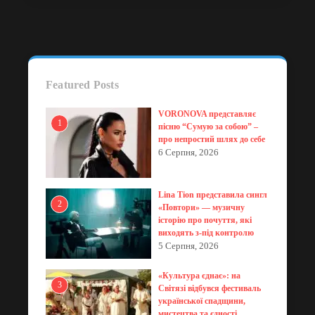
Featured Posts
VORONOVA представляє
1
пісню “Сумую за собою” –
про непростий шлях до себе
6 Серпня, 2026
Lina Tion представила сингл
2
«Повтори» — музичну
історію про почуття, які
виходять з-під контролю
5 Серпня, 2026
«Культура єднає»: на
3
Світязі відбувся фестиваль
української спадщини,
мистецтва та єдності