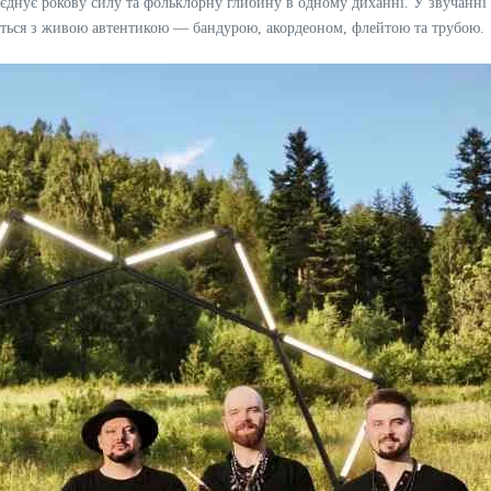
єднує рокову силу та фольклорну глибину в одному диханні. У звучанні г
ймається з живою автентикою — бандурою, акордеоном, флейтою та трубою.