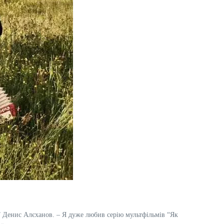
” Денис Алєханов. – Я дуже любив серію мультфільмів “Як