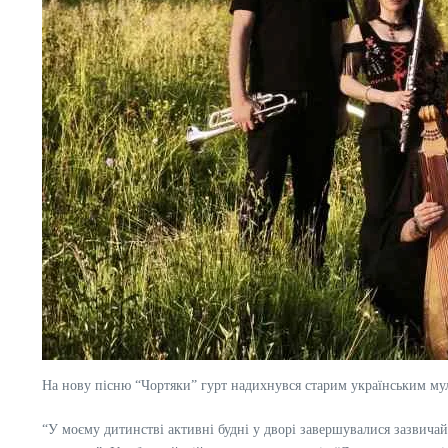
На нову пісню “Чортяки” гурт надихнувся старим українським му
“У моєму дитинстві активні будні у дворі завершувалися зазвича