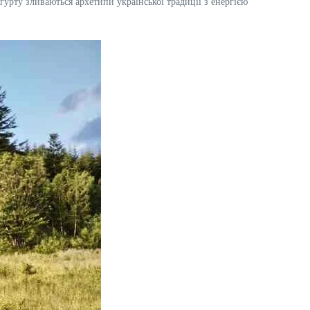
урту зливаються архетипи української традиції з енергією