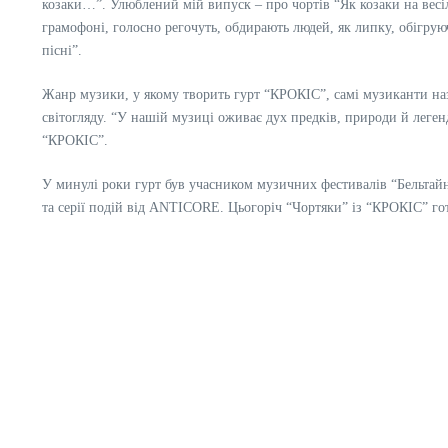
козаки…”. Улюблений мій випуск – про чортів “Як козаки на весі
грамофоні, голосно регочуть, обдирають людей, як липку, обігрую
пісні”.
Жанр музики, у якому творить гурт “КРОКІС”, самі музиканти на
світогляду. “У нашій музиці оживає дух предків, природи й леген
“КРОКІС”.
У минулі роки гурт був учасником музичних фестивалів “Бельтайн” 
та серії подій від ANTICORE. Цьогоріч “Чортяки” із “КРОКІС” го