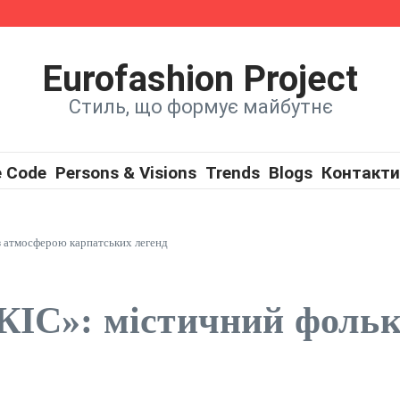
ї на нову пісню
w
Eurofashion Project
Стиль, що формує майбутнє
e Code
Persons & Visions
Trends
Blogs
Контакти
з атмосферою карпатських легенд
КІС»: містичний фольк