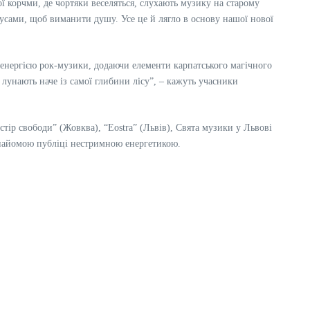
 корчми, де чортяки веселяться, слухають музику на старому
кусами, щоб виманити душу. Усе це й лягло в основу нашої нової
енергією рок-музики, додаючи елементи карпатського магічного
лунають наче із самої глибини лісу”, – кажуть учасники
стір свободи” (Жовква), “Eostra” (Львів), Свята музики у Львові
 знайомою публіці нестримною енергетикою.