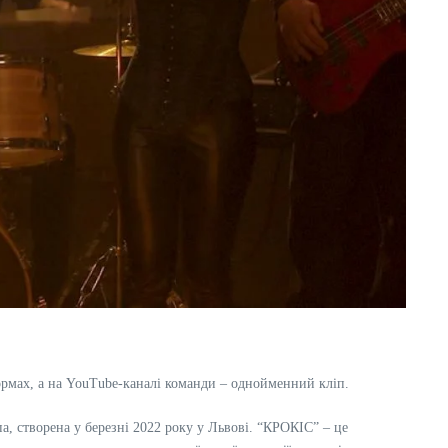
ормах, а на YouTube-каналі команди – однойменний кліп.
а, створена у березні 2022 року у Львові. “КРОКІС” – це