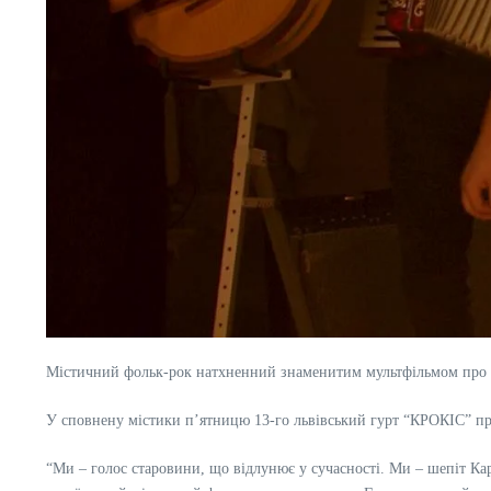
Містичний фольк-рок натхненний знаменитим мультфільмом про 
У сповнену містики п’ятницю 13-го львівський гурт “КРОКІС” пре
“Ми – голос старовини, що відлунює у сучасності. Ми – шепіт Кар