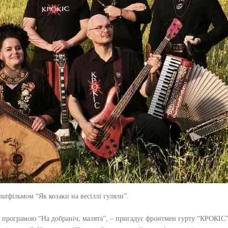
льтфільмом “Як козаки на весіллі гуляли”.
й програмою “На добраніч, малята”, – пригадує фронтмен гурту “КРОКІС