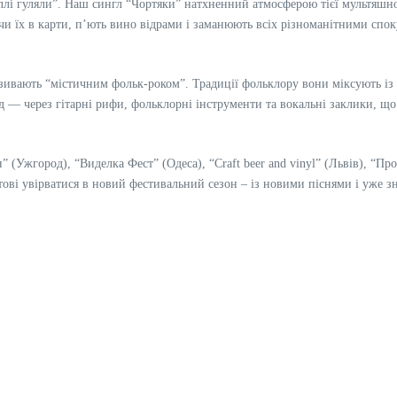
ллі гуляли”. Наш сингл “Чортяки” натхненний атмосферою тієї мультяшної
чи їх в карти, п’ють вино відрами і заманюють всіх різноманітними спо
зивають “містичним фольк-роком”. Традиції фольклору вони міксують із 
д — через гітарні рифи, фольклорні інструменти та вокальні заклики, що 
(Ужгород), “Виделка Фест” (Одеса), “Craft beer and vinyl” (Львів), “Про
тові увірватися в новий фестивальний сезон – із новими піснями і уже