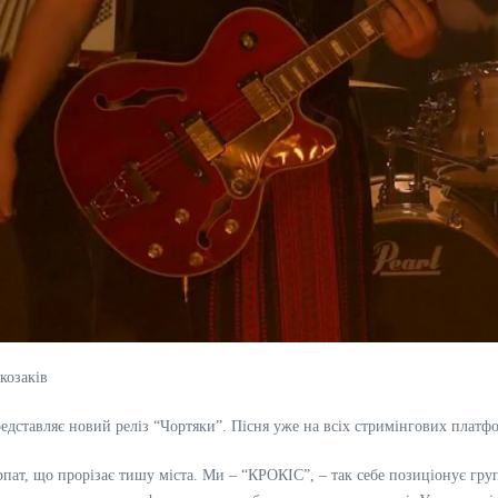
козаків
дставляє новий реліз “Чортяки”. Пісня уже на всіх стримінгових платф
пат, що прорізає тишу міста. Ми – “КРОКІС”, – так себе позиціонує груп