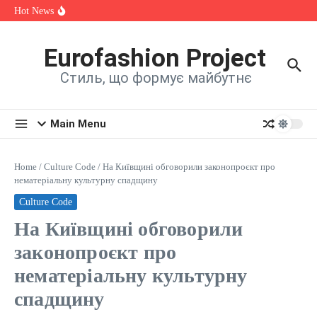
її на нову пісню
Skip to content
Hot News
Alina Fanta Participated in the Cannes Fashion Week Runway
Show
Знайомтеся: Марта Павлюк і її перший трек «UМАМА»
«ЛІТО (DIRESH Remix)»: SHYMAN подарував
Eurofashion Project
шанувальникам новий хіт літа
Стиль, що формує майбутнє
Main Menu
Home
/
Culture Code
/
На Київщині обговорили законопроєкт про
нематеріальну культурну спадщину
Culture Code
На Київщині обговорили
законопроєкт про
нематеріальну культурну
спадщину