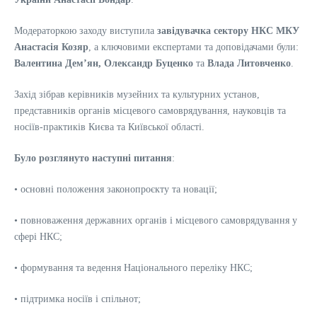
Модераторкою заходу виступила
завідувачка сектору НКС МКУ
Анастасія Козяр
, а ключовими експертами та доповідачами були:
Валентина Демʼян, Олександр Буценко
та
Влада Литовченко
.
Захід зібрав керівників музейних та культурних установ,
представників органів місцевого самоврядування, науковців та
носіїв-практиків Києва та Київської області.
Було розглянуто наступні питання
:
• основні положення законопроєкту та новації;
• повноваження державних органів і місцевого самоврядування у
сфері НКС;
• формування та ведення Національного переліку НКС;
• підтримка носіїв і спільнот;