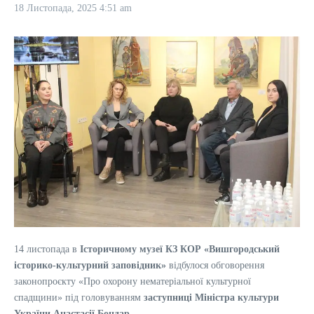
18 Листопада, 2025
4:51 am
14 листопада в
Історичному музеї КЗ КОР «Вишгородський
історико-культурний заповідник»
відбулося обговорення
законопроєкту «Про охорону нематеріальної культурної
спадщини» під головуванням
заступниці Міністра культури
України Анастасії Бондар
.