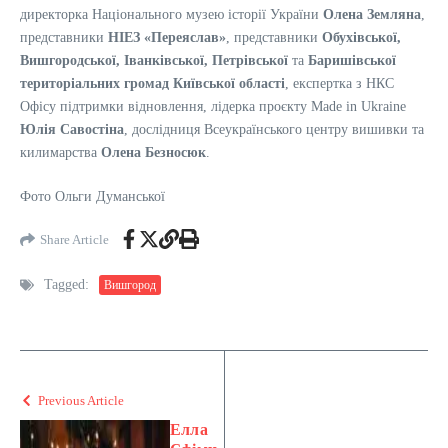
директорка Національного музею історії України
Олена Земляна
,
представники
НІЕЗ «Переяслав»
, представники
Обухівської,
Вишгородської, Іванківської, Петрівської
та
Баришівської
територіальних громад Київської області
, експертка з НКС
Офісу підтримки відновлення, лідерка проєкту Made in Ukraine
Юлія Савостіна
, дослідниця Всеукраїнського центру вишивки та
килимарства
Олена Безносюк
.
Фото Ольги Думанської
Share Article
Tagged:
Вишгород
Previous Article
Елла