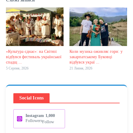
«Культура єднає»: на Світязі
Коли музика оживляє гори: у
відбувся фестиваль української
закарпатському Буковці
спадщ ...
відбувся украї ...
5 Серпня, 2026
21 Липня, 2026
Social Icons
Instagram
1,000
Followers
Follow