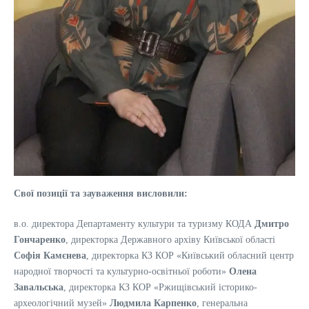
Свої позиції та зауваження висловили:
в.о. директора Департаменту культури та туризму КОДА
Дмитро
Гончаренко
, директорка Державного архіву Київської області
Софія Камєнева
, директорка КЗ КОР «Київський обласний центр
народної творчості та культурно-освітньої роботи»
Олена
Завальська
, директорка КЗ КОР «Ржищівський історико-
археологічний музей»
Людмила Карпенко
, генеральна