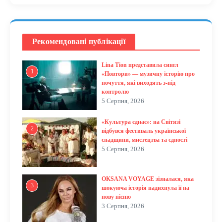
Рекомендовані публікації
Lina Tion представила сингл
1
«Повтори» — музичну історію про
почуття, які виходять з-під
контролю
5 Серпня, 2026
«Культура єднає»: на Світязі
2
відбувся фестиваль української
спадщини, мистецтва та єдності
5 Серпня, 2026
OKSANA VOYAGE зізналася, яка
3
шокуюча історія надихнула її на
нову пісню
3 Серпня, 2026