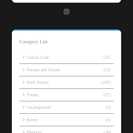
Category List
Culture Code
(37)
Persons and Visions
(55)
Style Society
(167)
Trends
(27)
Uncategorized
(3)
Блоги
(3)
Проєкти
(20)