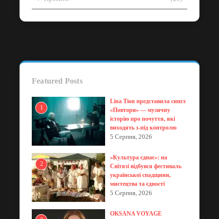
Featured Posts
Lina Tion представила сингл
1
«Повтори» — музичну
історію про почуття, які
виходять з-під контролю
5 Серпня, 2026
«Культура єднає»: на
2
Світязі відбувся фестиваль
української спадщини,
мистецтва та єдності
5 Серпня, 2026
OKSANA VOYAGE