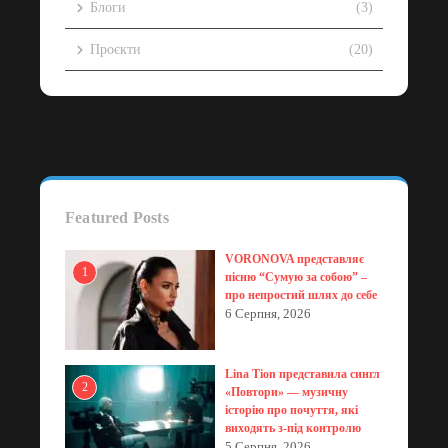
Блоги
(3)
Проєкти
(20)
Featured Posts
VORONOVA представляє
1
пісню “Сумую за собою” –
про непростий шлях до себе
6 Серпня, 2026
Lina Tion представила сингл
2
«Повтори» — музичну
історію про почуття, які
виходять з-під контролю
5 Серпня, 2026