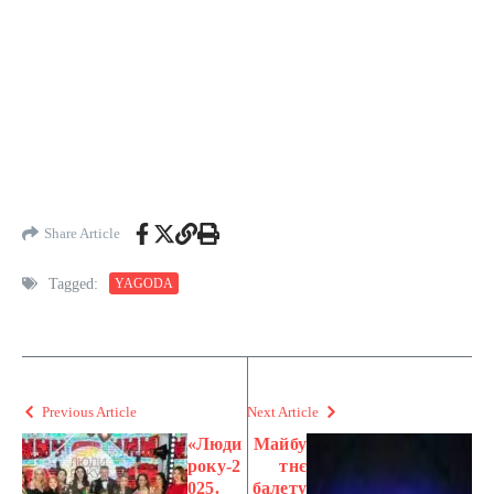
Share Article
Tagged:
YAGODA
Previous Article
Next Article
«Люди
Майбу
року-2
тнє
025.
балету