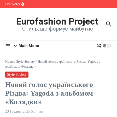
спадщини, мистецтва та єдності
Skip to content
Hot News
OKSANA VOYAGE зізналася, яка шокуюча історія надихнула
її на нову пісню
Alina Fanta Participated in the Cannes Fashion Week Runway
Show
Eurofashion Project
Знайомтеся: Марта Павлюк і її перший трек «UМАМА»
Стиль, що формує майбутнє
Main Menu
Home
/
Style Society
/
Новий голос українського Різдва: Yagoda з
альбомом «Колядки»
Style Society
Новий голос українського
Різдва: Yagoda з альбомом
«Колядки»
23 Грудня, 2025
5:14 am