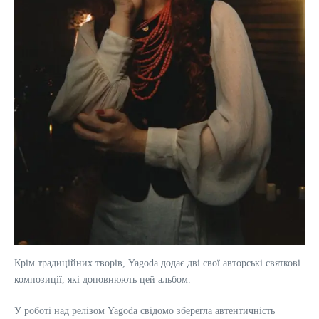
Крім традиційних творів, Yagoda додає дві свої авторські святкові
композиції, які доповнюють цей альбом.
У роботі над релізом Yagoda свідомо зберегла автентичність