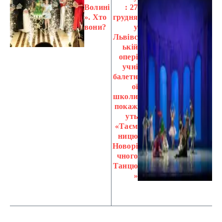
Волині
: 27
». Хто
грудня
вони?
у
Львівс
ькій
опері
учні
балетн
ої
школи
покаж
уть
«Таєм
ницю
Новорі
чного
Танцю
»