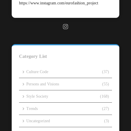
https://www.instagram.com/eurofashion_project
Category List
Culture Code
(37)
Persons and Visions
(55)
Style Society
(168)
Trends
(27)
Uncategorized
(3)