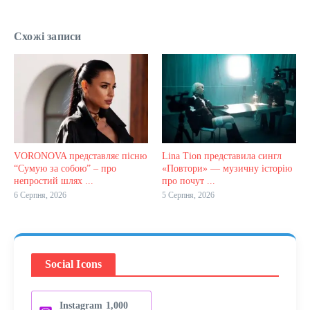
Схожі записи
VORONOVA представляє пісню
Lina Tion представила сингл
“Сумую за собою” – про
«Повтори» — музичну історію
непростий шлях ...
про почут ...
6 Серпня, 2026
5 Серпня, 2026
Social Icons
Instagram
1,000