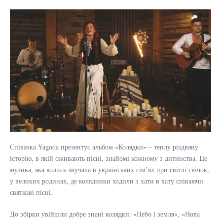
Співачка Yagoda презентує альбом «Колядки» – теплу різдвяну
історію, в якій оживають пісні, знайомі кожному з дитинства. Це
музика, яка колись звучала в українських сімʼях при світлі свічок,
у великих родинах, де колядники ходили з хати в хату співаючи
святкові пісні.
До збірки увійшли добре знані колядки: «Небо і земля», «Нова