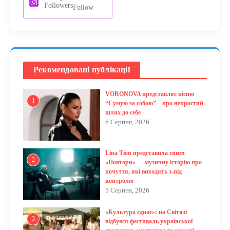
Followers
Follow
Рекомендовані публікації
VORONOVA представляє пісню
1
“Сумую за собою” – про непростий
шлях до себе
6 Серпня, 2026
Lina Tion представила сингл
2
«Повтори» — музичну історію про
почуття, які виходять з-під
контролю
5 Серпня, 2026
«Культура єднає»: на Світязі
3
відбувся фестиваль української