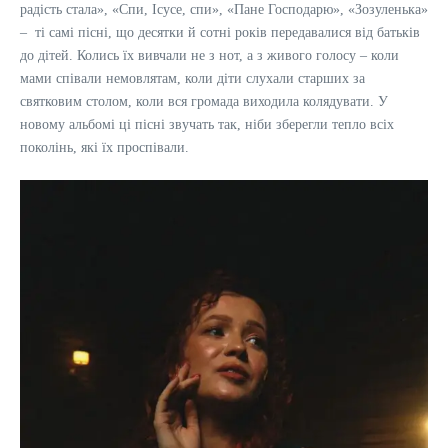
радість стала», «Спи, Ісусе, спи», «Пане Господарю», «Зозуленька»
– ті самі пісні, що десятки й сотні років передавалися від батьків
до дітей. Колись їх вивчали не з нот, а з живого голосу – коли
мами співали немовлятам, коли діти слухали старших за
святковим столом, коли вся громада виходила колядувати. У
новому альбомі ці пісні звучать так, ніби зберегли тепло всіх
поколінь, які їх проспівали.