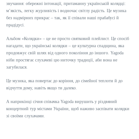
звучання: обережні інтонації, притаманну українській колядці:
м’якість, легку журливість і водночас світлу радість. Це музика
без надмірних прикрас – так, як її співали наші прабабусі й
прадідусі.
Альбом «Колядки» – це не просто святковий плейлист. Це спосіб
нагадати, що українські колядки – це культурна спадщина, яка
продовжує свій шлях від одного покоління до іншого. Yagoda
ніби простягає слухачеві цю ниточку традиції, аби вона не
загубилася.
Це музика, яка повертає до коріння, до сімейної теплоти й до
відчуття дому, навіть якщо ти далеко.
А наприкінці січня співачка Yagoda вирушить у різдвяний
концертний тур містами України, щоб наживо заспівати колядки
зі своїми слухачами.