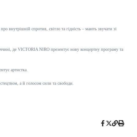
ро внутрішній спротив, світло та гідність – мають звучати зі
імеччині, де VICTORIA NIRO презентує нову концертну програму та
ентує артистка.
тецтвом, а й голосом сили та свободи.