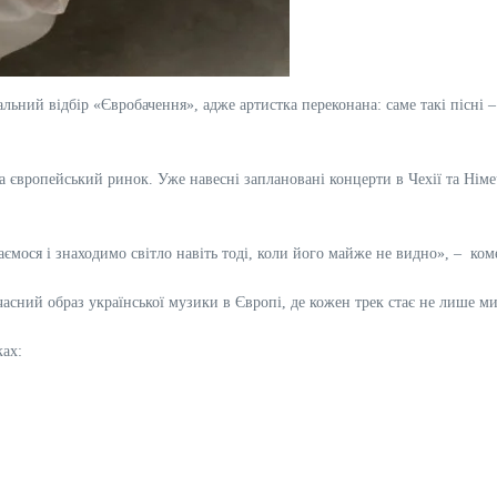
ний відбір «Євробачення», адже артистка переконана: саме такі пісні – п
 на європейський ринок. Уже навесні заплановані концерти в Чехії та Н
здаємося і знаходимо світло навіть тоді, коли його майже не видно», – ком
й образ української музики в Європі, де кожен трек стає не лише мис
ках: