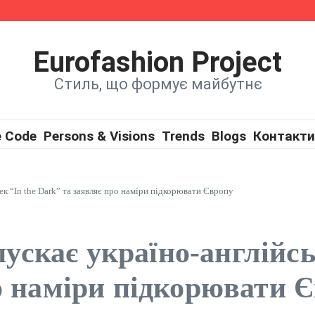
ї на нову пісню
w
Eurofashion Project
Стиль, що формує майбутнє
e Code
Persons & Visions
Trends
Blogs
Контакти
к “In the Dark” та заявляє про наміри підкорювати Європу
кає україно-англійськ
о наміри підкорювати 