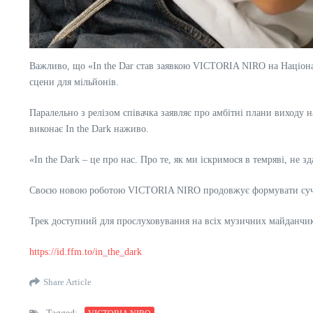
Важливо, що «In the Dar став заявкою VICTORIA NIRO на Національ
сцени для мільйонів.
Паралельно з релізом співачка заявляє про амбітні плани виходу
виконає In the Dark наживо.
«In the Dark – це про нас. Про те, як ми іскримося в темряві, не 
Своєю новою роботою VICTORIA NIRO продовжує формувати сучасни
Трек доступний для прослуховування на всіх музичних майданчи
https://id.ffm.to/in_the_dark
Share Article