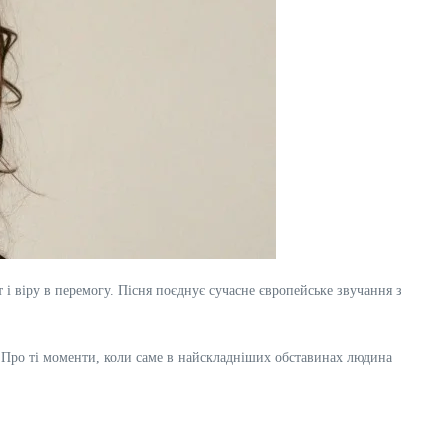
і віру в перемогу. Пісня поєднує сучасне європейське звучання з
і». Про ті моменти, коли саме в найскладніших обставинах людина