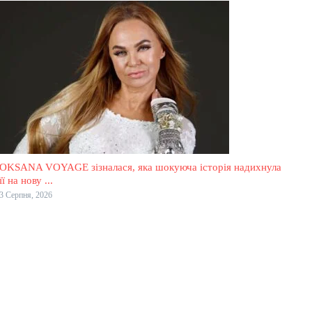
OKSANA VOYAGE зізналася, яка шокуюча історія надихнула
її на нову ...
3 Серпня, 2026