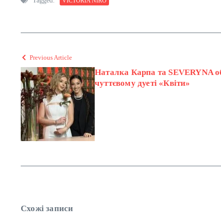
Tagged:
VICTORIA NIRO
Previous Article
Наталка Карпа та SEVERYNA об
чуттєвому дуеті «Квіти»
Схожі записи