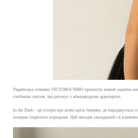
Українська співачка VICTORIA NIRO презентує новий україно-англі
глибоким сенсом, що резонує з міжнародною аудиторією.
In the Dark – це історія про шлях крізь темряву, де народжується
починає іскритися зсередини. Цей меседж закладений і в ключовому