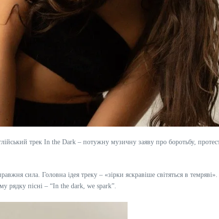
йський трек In the Dark – потужну музичну заяву про боротьбу, протест 
 справжня сила. Головна ідея треку – «зірки яскравіше світяться в темряв
 рядку пісні – “In the dark, we spark”.