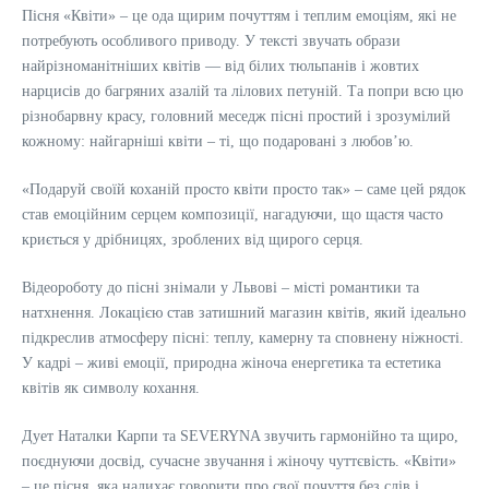
Пісня «Квіти» – це ода щирим почуттям і теплим емоціям, які не
потребують особливого приводу. У тексті звучать образи
найрізноманітніших квітів — від білих тюльпанів і жовтих
нарцисів до багряних азалій та лілових петуній. Та попри всю цю
різнобарвну красу, головний меседж пісні простий і зрозумілий
кожному: найгарніші квіти – ті, що подаровані з любов’ю.
«Подаруй своїй коханій просто квіти просто так» – саме цей рядок
став емоційним серцем композиції, нагадуючи, що щастя часто
криється у дрібницях, зроблених від щирого серця.
Відеороботу до пісні знімали у Львові – місті романтики та
натхнення. Локацією став затишний магазин квітів, який ідеально
підкреслив атмосферу пісні: теплу, камерну та сповнену ніжності.
У кадрі – живі емоції, природна жіноча енергетика та естетика
квітів як символу кохання.
Дует Наталки Карпи та SEVERYNA звучить гармонійно та щиро,
поєднуючи досвід, сучасне звучання і жіночу чуттєвість. «Квіти»
– це пісня, яка надихає говорити про свої почуття без слів і