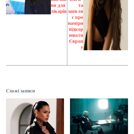
ня для
та
лікарів
заявля
є про
наміри
підкор
ювати
Європ
у
Схожі записи