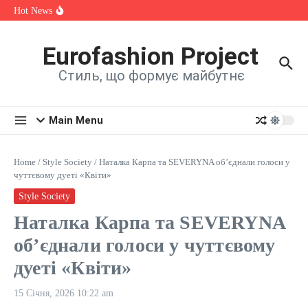
спадщини, мистецтва та єдності
Skip to content
Hot News
OKSANA VOYAGE зізналася, яка шокуюча історія надихнула
її на нову пісню
Alina Fanta Participated in the Cannes Fashion Week Runway
Show
Eurofashion Project
Знайомтеся: Марта Павлюк і її перший трек «UМАМА»
Стиль, що формує майбутнє
Main Menu
Home
/
Style Society
/
Наталка Карпа та SEVERYNA об’єднали голоси у
чуттєвому дуеті «Квіти»
Style Society
Наталка Карпа та SEVERYNA
об’єднали голоси у чуттєвому
дуеті «Квіти»
15 Січня, 2026
10:22 am