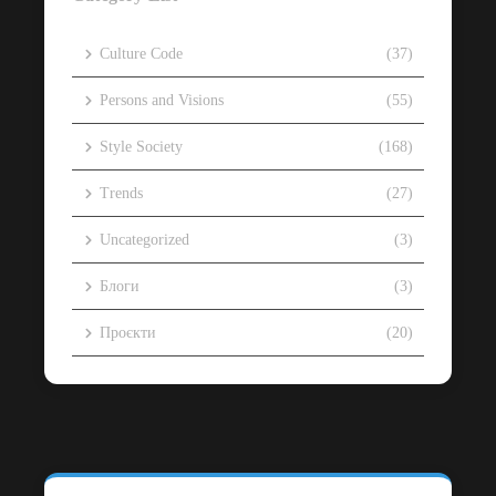
Culture Code
(37)
Persons and Visions
(55)
Style Society
(168)
Trends
(27)
Uncategorized
(3)
Блоги
(3)
Проєкти
(20)