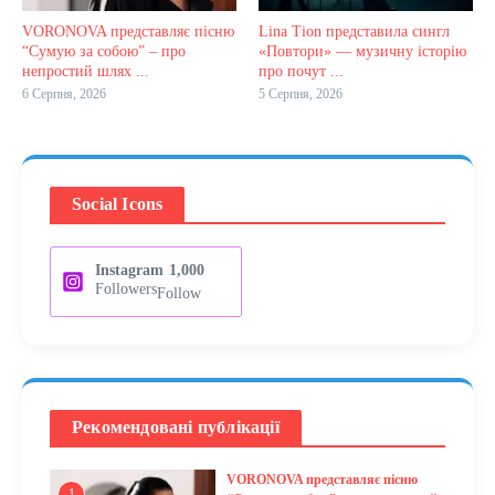
VORONOVA представляє пісню
Lina Tion представила сингл
“Сумую за собою” – про
«Повтори» — музичну історію
непростий шлях ...
про почут ...
6 Серпня, 2026
5 Серпня, 2026
Social Icons
Instagram
1,000
Followers
Follow
Рекомендовані публікації
VORONOVA представляє пісню
1