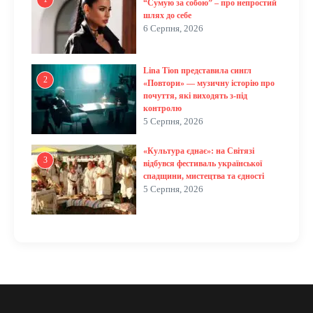
“Сумую за собою” – про непростий
шлях до себе
6 Серпня, 2026
Lina Tion представила сингл
2
«Повтори» — музичну історію про
почуття, які виходять з-під
контролю
5 Серпня, 2026
«Культура єднає»: на Світязі
3
відбувся фестиваль української
спадщини, мистецтва та єдності
5 Серпня, 2026