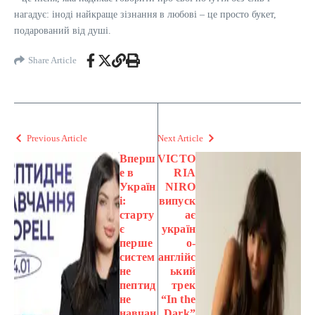
нагадує: іноді найкраще зізнання в любові – це просто букет,
подарований від душі.
Share Article
Previous Article
Next Article
Вперш
VICTO
е в
RIA
Україн
NIRO
і:
випуск
старту
ає
є
україн
перше
о-
систем
англійс
не
ький
пептид
трек
не
“In the
навчан
Dark”