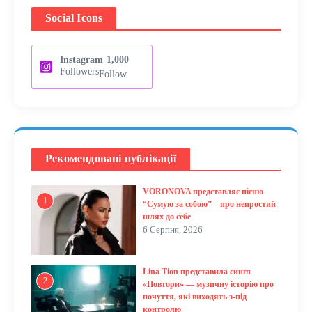
Social Icons
Instagram
1,000
Followers
Follow
Рекомендовані публікації
VORONOVA представляє пісню
1
“Сумую за собою” – про непростий
шлях до себе
6 Серпня, 2026
Lina Tion представила сингл
2
«Повтори» — музичну історію про
почуття, які виходять з-під
контролю