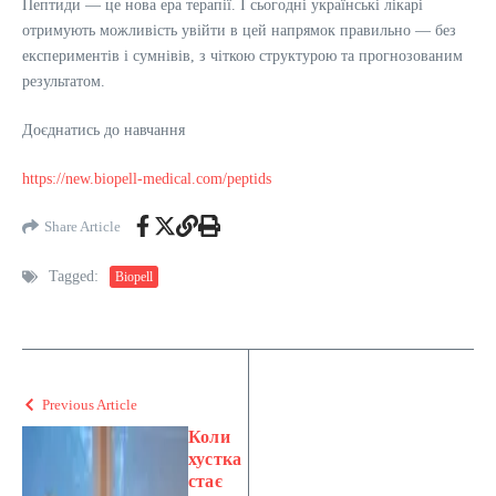
Пептиди — це нова ера терапії. І сьогодні українські лікарі
отримують можливість увійти в цей напрямок правильно — без
експериментів і сумнівів, з чіткою структурою та прогнозованим
результатом.
Доєднатись до навчання
https://new.biopell-medical.com/peptids
Share Article
Tagged:
Biopell
Previous Article
Коли
хустка
стає