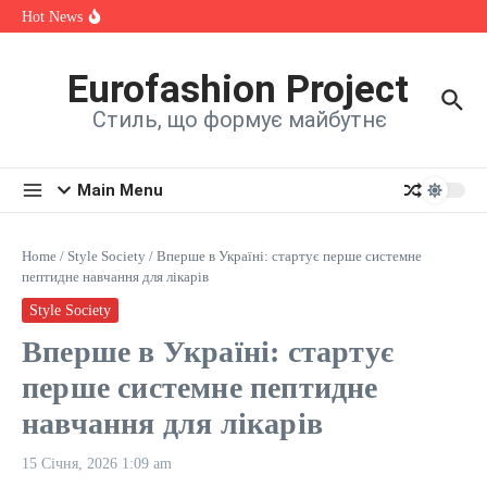
спадщини, мистецтва та єдності
Skip to content
Hot News
OKSANA VOYAGE зізналася, яка шокуюча історія надихнула
її на нову пісню
Alina Fanta Participated in the Cannes Fashion Week Runway
Show
Eurofashion Project
Знайомтеся: Марта Павлюк і її перший трек «UМАМА»
Стиль, що формує майбутнє
Main Menu
Home
/
Style Society
/
Вперше в Україні: стартує перше системне
пептидне навчання для лікарів
Style Society
Вперше в Україні: стартує
перше системне пептидне
навчання для лікарів
15 Січня, 2026
1:09 am