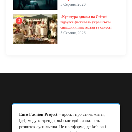
5 Серпня, 2026
«Культура єднає»: на Світязі
3
відбувся фестиваль української
спадщини, мистецтва та єдності
5 Серпня, 2026
Euro Fashion Project
– проєкт про стиль життя,
ідеї, моду та тренди, які сьогодні визначають
розвиток суспільства. Це платформа, де fashion і