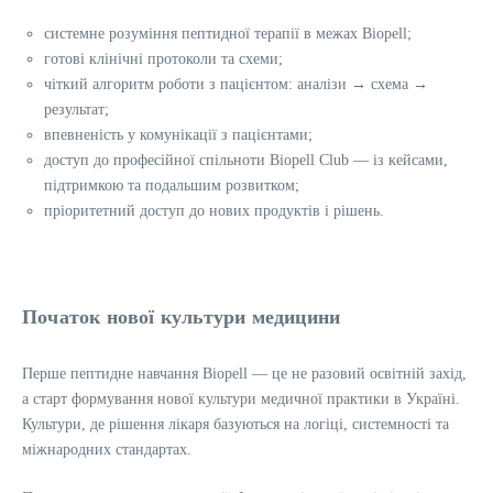
системне розуміння пептидної терапії в межах Biopell;
готові клінічні протоколи та схеми;
чіткий алгоритм роботи з пацієнтом: аналізи → схема →
результат;
впевненість у комунікації з пацієнтами;
доступ до професійної спільноти Biopell Club — із кейсами,
підтримкою та подальшим розвитком;
пріоритетний доступ до нових продуктів і рішень.
Початок нової культури медицини
Перше пептидне навчання Biopell — це не разовий освітній захід,
а старт формування нової культури медичної практики в Україні.
Культури, де рішення лікаря базуються на логіці, системності та
міжнародних стандартах.