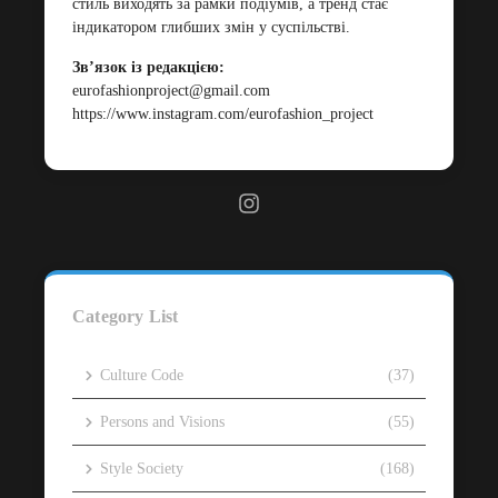
стиль виходять за рамки подіумів, а тренд стає
індикатором глибших змін у суспільстві.
Зв’язок із редакцією:
eurofashionproject@gmail.com
https://www.instagram.com/eurofashion_project
Category List
Culture Code
(37)
Persons and Visions
(55)
Style Society
(168)