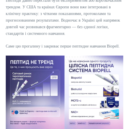
Пептиди давно перестали бути експериментом або короткочасним
трендом. У США та країнах Європи вони вже інтегровані в
клінічну практику: з чіткими показаннями, протоколами та
прогнозованими результатами. Водночас в Україні цей напрямок
довгий час розвивався фрагментарно — без єдиної логіки,
стандартів і системного навчання.
Саме цю прогалину і закриває перше пептидне навчання Biopell.