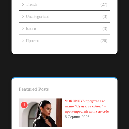
Trends
(27)
Uncategorized
(3)
Блоги
(3)
Проєкти
(20)
Featured Posts
VORONOVA представляє
1
пісню “Сумую за собою” –
про непростий шлях до себе
6 Серпня, 2026